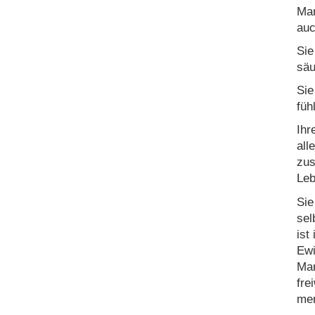
Man
auc
Sie
säu
Sie
füh
Ihr
all
zus
Leb
Sie
sel
ist
Ewi
Man
fre
me