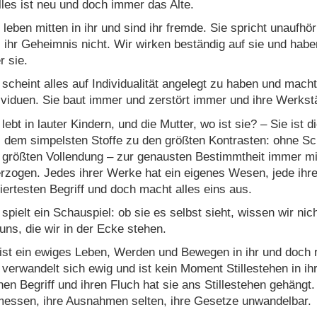
lles ist neu und doch immer das Alte.
 leben mitten in ihr und sind ihr fremde. Sie spricht unaufhör
 ihr Geheimnis nicht. Wir wirken beständig auf sie und hab
r sie.
 scheint alles auf Individualität angelegt zu haben und mach
ividuen. Sie baut immer und zerstört immer und ihre Werkstä
 lebt in lauter Kindern, und die Mutter, wo ist sie? – Sie ist d
 dem simpelsten Stoffe zu den größten Kontrasten: ohne Sc
 größten Vollendung – zur genausten Bestimmtheit immer 
rzogen. Jedes ihrer Werke hat ein eigenes Wesen, jede ihr
liertesten Begriff und doch macht alles eins aus.
 spielt ein Schauspiel: ob sie es selbst sieht, wissen wir nic
 uns, die wir in der Ecke stehen.
ist ein ewiges Leben, Werden und Bewegen in ihr und doch rü
 verwandelt sich ewig und ist kein Moment Stillestehen in ihr
nen Begriff und ihren Fluch hat sie ans Stillestehen gehängt. Si
essen, ihre Ausnahmen selten, ihre Gesetze unwandelbar.