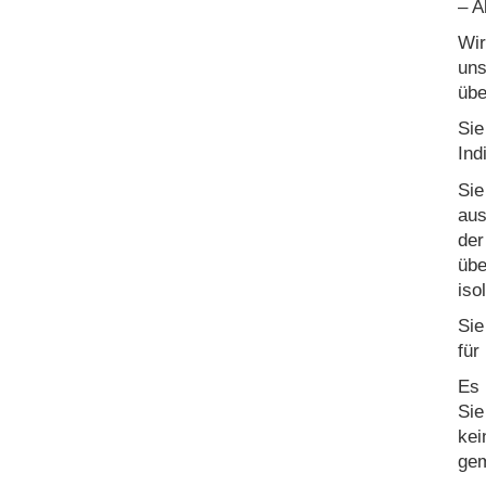
– A
Wir
uns
übe
Sie
Ind
Sie
aus
der
übe
iso
Sie
für
Es 
Sie
kei
gem