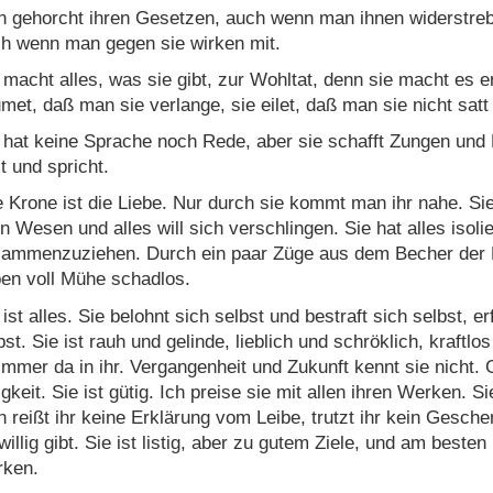
 gehorcht ihren Gesetzen, auch wenn man ihnen widerstrebt,
h wenn man gegen sie wirken mit.
 macht alles, was sie gibt, zur Wohltat, denn sie macht es e
met, daß man sie verlange, sie eilet, daß man sie nicht satt
 hat keine Sprache noch Rede, aber sie schafft Zungen und 
lt und spricht.
e Krone ist die Liebe. Nur durch sie kommt man ihr nahe. S
en Wesen und alles will sich verschlingen. Sie hat alles isoli
ammenzuziehen. Durch ein paar Züge aus dem Becher der Lie
en voll Mühe schadlos.
 ist alles. Sie belohnt sich selbst und bestraft sich selbst, er
bst. Sie ist rauh und gelinde, lieblich und schröklich, kraftlos
 immer da in ihr. Vergangenheit und Zukunft kennt sie nicht. 
gkeit. Sie ist gütig. Ich preise sie mit allen ihren Werken. Sie
 reißt ihr keine Erklärung vom Leibe, trutzt ihr kein Gesche
iwillig gibt. Sie ist listig, aber zu gutem Ziele, und am besten 
rken.