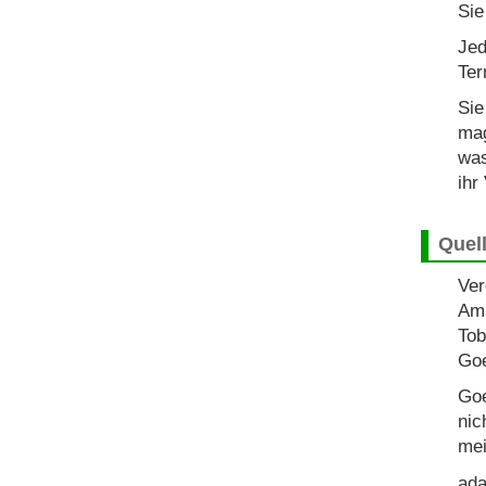
Sie
Jed
Ter
Sie
mag
was
ihr
Quel
Ver
Ama
Tob
Goe
Goe
nic
mei
ada