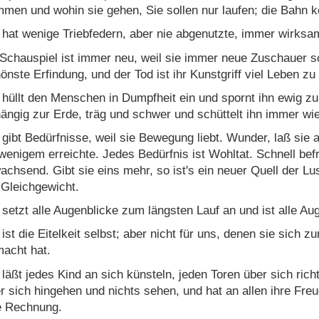
men und wohin sie gehen, Sie sollen nur laufen; die Bahn k
 hat wenige Triebfedern, aber nie abgenutzte, immer wirksa
 Schauspiel ist immer neu, weil sie immer neue Zuschauer sch
önste Erfindung, und der Tod ist ihr Kunstgriff viel Leben zu
 hüllt den Menschen in Dumpfheit ein und spornt ihn ewig zu
ängig zur Erde, träg und schwer und schüttelt ihn immer wie
 gibt Bedürfnisse, weil sie Bewegung liebt. Wunder, laß sie 
wenigem erreichte. Jedes Bedürfnis ist Wohltat. Schnell befr
achsend. Gibt sie eins mehr, so ist's ein neuer Quell der Lu
 Gleichgewicht.
 setzt alle Augenblicke zum längsten Lauf an und ist alle Au
 ist die Eitelkeit selbst; aber nicht für uns, denen sie sich z
acht hat.
 läßt jedes Kind an sich künsteln, jeden Toren über sich ric
r sich hingehen und nichts sehen, und hat an allen ihre Freud
e Rechnung.