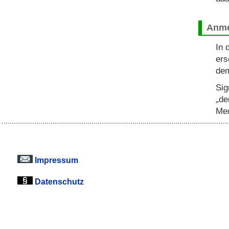
Anme
In 
ers
dem
Sig
„de
Med
Impressum
Datenschutz