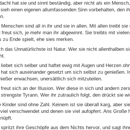
acht hat sie und sinnt beständig, aber nicht als ein Mensch,
 sieh einen eigenen allumfassenden Sinn vorbehalten, den 
n.
 Menschen sind all in ihr und sie in allen. Mit allen treibt sie
 freut sich, je mehr man ihr abgewinnt. Sie treibts mit viel
s zu Ende spielt, ehe sies merken.
h das Unnatürlichste ist Natur. Wer sie nicht allenthalben si
ht.
 liebet sich selber und haftet ewig mit Augen und Herzen ohn
 hat sich auseinander gesetzt um sich selbst zu genießen. I
ießer erwachsen, unersättlich sich mitzuteilen.
 freut sich an der Illusion. Wer diese in sich und andern zerst
 strengste Tyrann. Wer ihr zutraulich folgt, den drückt sie wi
e Kinder sind ohne Zahl. Keinem ist sie überall karg, aber sie
 viel verschwendet und denen sie viel aufopfert. Ans Große h
nüpft.
 spritzt ihre Geschöpfe aus dem Nichts hervor, und sagt ihn