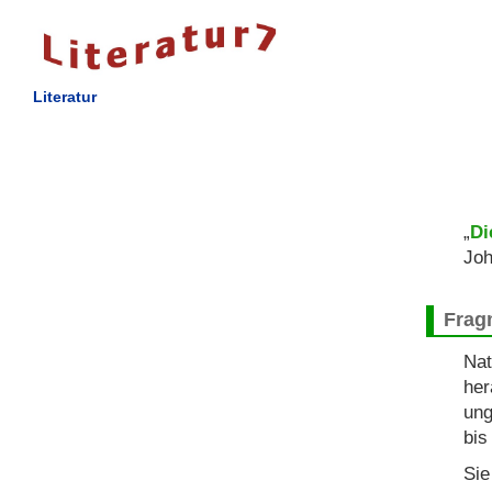
Literatur
„
Di
Joh
Frag
Nat
her
ung
bis
Sie