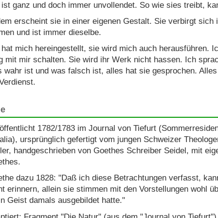
 ist ganz und doch immer unvollendet. So wie sies treibt, ka
em erscheint sie in einer eigenen Gestalt. Sie verbirgt sic
men und ist immer dieselbe.
 hat mich hereingestellt, sie wird mich auch herausführen. Ic
 mit mir schalten. Sie wird ihr Werk nicht hassen. Ich sprac
 wahr ist und was falsch ist, alles hat sie gesprochen. Alles i
 Verdienst.
le
öffentlicht 1782/1783 im Journal von Tiefurt (Sommerreside
lia), ursprünglich gefertigt vom jungen Schweizer Theolog
ler, handgeschrieben von Goethes Schreiber Seidel, mit ei
thes.
the dazu 1828: "Daß ich diese Betrachtungen verfasst, kan
ht erinnern, allein sie stimmen mit den Vorstellungen wohl ü
n Geist damals ausgebildet hatte."
ptiert: Fragment "Die Natur" (aus dem "Journal von Tiefurt")