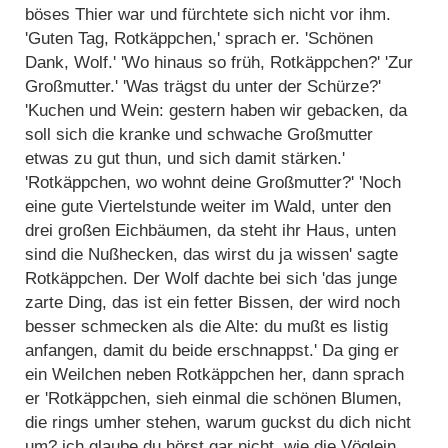
böses Thier war und fürchtete sich nicht vor ihm.
'Guten Tag, Rotkäppchen,' sprach er. 'Schönen
Dank, Wolf.' 'Wo hinaus so früh, Rotkäppchen?' 'Zur
Großmutter.' 'Was trägst du unter der Schürze?'
'Kuchen und Wein: gestern haben wir gebacken, da
soll sich die kranke und schwache Großmutter
etwas zu gut thun, und sich damit stärken.'
'Rotkäppchen, wo wohnt deine Großmutter?' 'Noch
eine gute Viertelstunde weiter im Wald, unter den
drei großen Eichbäumen, da steht ihr Haus, unten
sind die Nußhecken, das wirst du ja wissen' sagte
Rotkäppchen. Der Wolf dachte bei sich 'das junge
zarte Ding, das ist ein fetter Bissen, der wird noch
besser schmecken als die Alte: du mußt es listig
anfangen, damit du beide erschnappst.' Da ging er
ein Weilchen neben Rotkäppchen her, dann sprach
er 'Rotkäppchen, sieh einmal die schönen Blumen,
die rings umher stehen, warum guckst du dich nicht
um? ich glaube du hörst gar nicht, wie die Vöglein