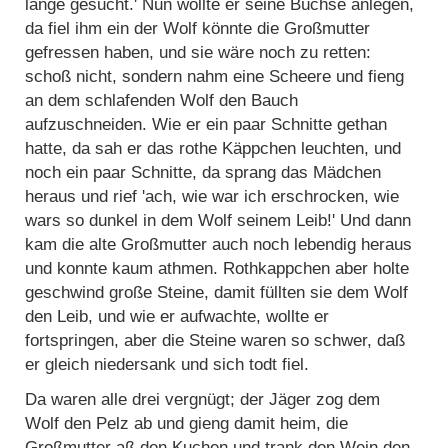
lange gesucht.' Nun wollte er seine Büchse anlegen,
da fiel ihm ein der Wolf könnte die Großmutter
gefressen haben, und sie wäre noch zu retten:
schoß nicht, sondern nahm eine Scheere und fieng
an dem schlafenden Wolf den Bauch
aufzuschneiden. Wie er ein paar Schnitte gethan
hatte, da sah er das rothe Käppchen leuchten, und
noch ein paar Schnitte, da sprang das Mädchen
heraus und rief 'ach, wie war ich erschrocken, wie
wars so dunkel in dem Wolf seinem Leib!' Und dann
kam die alte Großmutter auch noch lebendig heraus
und konnte kaum athmen. Rothkappchen aber holte
geschwind große Steine, damit füllten sie dem Wolf
den Leib, und wie er aufwachte, wollte er
fortspringen, aber die Steine waren so schwer, daß
er gleich niedersank und sich todt fiel.
Da waren alle drei vergnügt; der Jäger zog dem
Wolf den Pelz ab und gieng damit heim, die
Großmutter aß den Kuchen und trank den Wein den